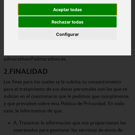
1.RESPONSABLE
Aceptar todas
El responsable del tratamiento de sus datos de carácter
Rechazar todas
Agrupación Deportiva Marathon.
personal es
, con
domicilio social en la calle Villaamil 65, CP. 28039 Madrid
Configurar
(España) y CIF G78026150. Para cualquier cuestión relativa
al tratamiento de sus datos personales puede contactarnos
en el número de teléfono 913 982 165 o por email en
admarathon@admarathon.es.
2.FINALIDAD
Los fines para los cuales se le solicita su consentimiento
para el tratamiento de sus datos personales son los que se
indican en el cuestionario que le pedimos que cumplimente,
y que prevalece sobre esta Política de Privacidad. En todo
caso, le informamos de que:
A. Tratamos la información que nos proporcionan los
interesados para gestionar los servicios de envío de