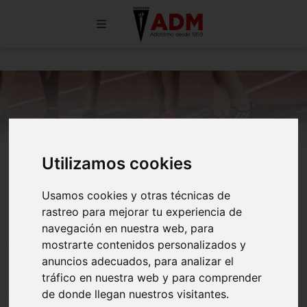
Utilizamos cookies
POLÍTICA DE PRIVACIDAD
Usamos cookies y otras técnicas de
rastreo para mejorar tu experiencia de
En los siguientes apartados encontrará Ud. información
navegación en nuestra web, para
detallada del tratamiento de sus datos de carácter personal
mostrarte contenidos personalizados y
para cuya realización la empresa Agrupación Deportiva
anuncios adecuados, para analizar el
Marathon le van a solicitar su consentimiento, de
tráfico en nuestra web y para comprender
conformidad con la legislación vigente en cada momento.
de donde llegan nuestros visitantes.