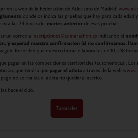
ar en la web de la Federación de Atletismo de Madrid:
www.atl
eglamento
donde os indica las pruebas que hay para cada edad y
martes anterior
hasta las 24 horas del
de esas pruebas.
nombr
ar un correo a
inscripciones@admarathon.es
indicando el
ón, y esperad nuestra confirmación (si no confirmamos, llam
rgen. Recordad que nuestro horario laboral es de 10 a 18 horas
que pagar en las competiciones territoriales (autonómicas). Los
pagar el atleta
tición, que tendrá que
a través de la web
www.r
pago no se realiza el atleta no quedará inscrito.
las hace el club.
Tutoriales