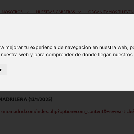
N NOSOTROS
NUESTRAS CARRERAS
ORGANIZAMOS TU EVEN
ra mejorar tu experiencia de navegación en nuestra web, p
n nuestra web y para comprender de donde llegan nuestros v
r
e a pruebas federadas
DRILEÑA (13/1/2025)
ismomadrid.com/index.php?option=com_content&view=article&i