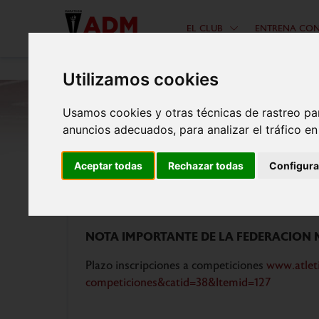
EL CLUB
ENTRENA CO
Utilizamos cookies
Usamos cookies y otras técnicas de rastreo pa
anuncios adecuados, para analizar el tráfico e
Aceptar todas
Rechazar todas
Configura
Procedimiento para inscribirs
NOTA IMPORTANTE DE LA FEDERACION MA
Plazo inscripciones a competiciones
www.atlet
competiciones&catid=38&Itemid=127