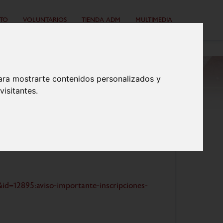
TO
VOLUNTARIOS
TIENDA ADM
MULTIMEDIA
ara mostrarte contenidos personalizados y
isitantes.
d=12895:aviso-importante-inscripciones-