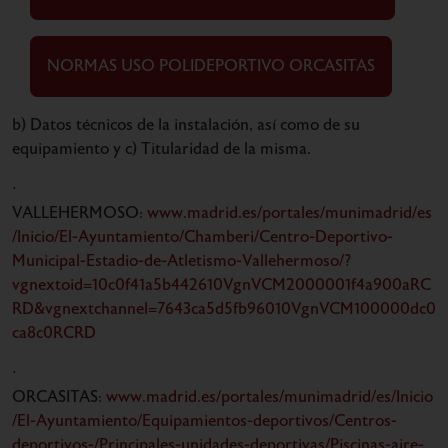
NORMAS USO POLIDEPORTIVO ORCASITAS
b) Datos técnicos de la instalación, así como de su
equipamiento y c) Titularidad de la misma.
·
VALLEHERMOSO:
www.madrid.es/portales/munimadrid/es
/Inicio/El-Ayuntamiento/Chamberi/Centro-Deportivo-
Municipal-Estadio-de-Atletismo-Vallehermoso/?
vgnextoid=10c0f41a5b442610VgnVCM2000001f4a900aRC
RD&vgnextchannel=7643ca5d5fb96010VgnVCM100000dc0
ca8c0RCRD
·
ORCASITAS:
www.madrid.es/portales/munimadrid/es/Inicio
/El-Ayuntamiento/Equipamientos-deportivos/Centros-
deportivos-/Principales-unidades-deportivas/Piscinas-aire-