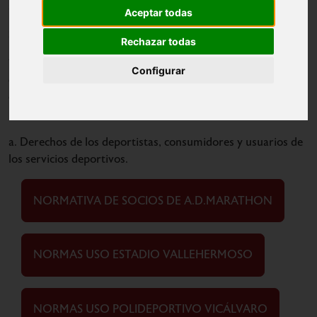
sus socios la siguiente información.
Aceptar todas
Según el Artículo 5, Publicidad de los servicios deportivos:
Rechazar todas
1. El titular de cualquier centro, entidad o instalación
Configurar
deportiva en los que se oferten o presten servicios
deportivos deberá ofrecer de forma clara y visible a los
usuarios la siguiente información:
a. Derechos de los deportistas, consumidores y usuarios de
los servicios deportivos.
NORMATIVA DE SOCIOS DE A.D.MARATHON
NORMAS USO ESTADIO VALLEHERMOSO
NORMAS USO POLIDEPORTIVO VICÁLVARO