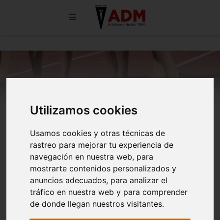
Utilizamos cookies
En cumplimiento del DECRETO 57/2024, de 29 de mayo,
del Consejo de Gobierno, por el que se aprueba el
Usamos cookies y otras técnicas de
Reglamento de desarrollo parcial de la Ley 6/2016, de 24 de
rastreo para mejorar tu experiencia de
noviembre, por la que se ordena el ejercicio de las
navegación en nuestra web, para
profesiones del deporte en la Comunidad de Madrid, en
mostrarte contenidos personalizados y
relación con la comunicación previa y los procedimientos de
anuncios adecuados, para analizar el
acreditación para el ejercicio de las profesiones del deporte,
tráfico en nuestra web y para comprender
así como el aseguramiento de la responsabilidad civil por la
de donde llegan nuestros visitantes.
prestación de servicios deportivos, nuestro club facilita a