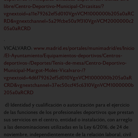
libre/Centro-Deportivo-Municipal-Orcasitas/?
vgnextoid=a11e79262ef5d010VgnVCM1000000b205a0aRC
RD&vgnextchannel=5a29fcbe50a9f310VgnVCM2000000c2
05a0aRCRD
·
VICÁLVARO:
www.madrid.es/portales/munimadrid/es/Inicio
/El-Ayuntamiento/Equipamientos-deportivos/Centros-
deportivos-/Deportes/Tenis-de-mesa/Centro-Deportivo-
Municipal-Margot-Moles-Vicalvaro-/?
vgnextoid=4d6f79262ef5d010VgnVCM1000000b205a0aR
CRD&vgnextchannel=37ec50ccf45c6310VgnVCM1000000b
205a0aRCRD
d) Identidad y cualificación o autorización para el ejercicio
de las funciones de los profesionales deportivos que prestan
sus servicios en el centro, entidad o instalación, con arreglo
a las denominaciones utilizadas en la Ley 6/2016, de 24 de
noviembre, independientemente de la relación laboral, civil