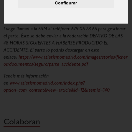
Configurar
número de póliza que son: FEDERACIÓN DE ATLETISMO
DE MADRID – Nº PÓLIZA: 046592150
Fecha, lugar y descripción de la forma de ocurrencia.
Luego llamad a la FAM al teléfono: 679 06 78 66 para gestionar
el parte. Éste se debe enviar a la Federación DENTRO DE LAS
48 HORAS SIGUIENTES A HABERSE PRODUCIDO EL
ACCIDENTE. El parte lo podrás descargar en este
enlace:
https://www.atletismomadrid.com/images/stories/ficher
os/documentos/seguro/parte_accidente.pdf
Tenéis más información
en
www.atletismomadrid.com/index.php?
option=com_content&view=article&id=12&Itemid=140
Colaboran