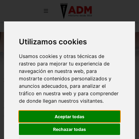
Utilizamos cookies
Usamos cookies y otras técnicas de
rastreo para mejorar tu experiencia de
navegación en nuestra web, para
Accidente deportivo
mostrarte contenidos personalizados y
anuncios adecuados, para analizar el
En caso de accidente deportivo entrenando o en competición,
tráfico en nuestra web y para comprender
los atletas federados, deberán llamar por teléfono a la compañía
de donde llegan nuestros visitantes.
de seguros ALLIANZ al: 900 404 444, para comunicar los
siguientes datos:
Aceptar todas
Datos personales del accidentado y tipología de lesiones.
Rechazar todas
Datos del colectivo al que pertenece el accidentado y