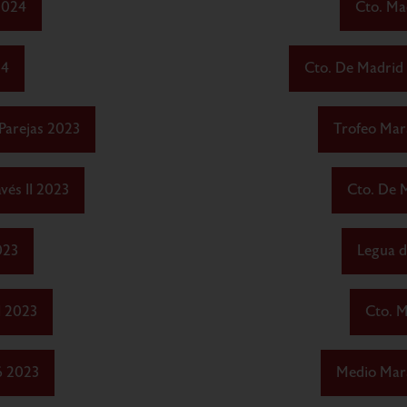
2024
Cto. Ma
24
Cto. De Madrid 
Parejas 2023
Trofeo Mar
és II 2023
Cto. De 
023
Legua d
I 2023
Cto. M
6 2023
Medio Mara