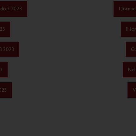
rdo 2 2023
I Jorna
23
II J
8 2023
Ct
23
Nel
023
V