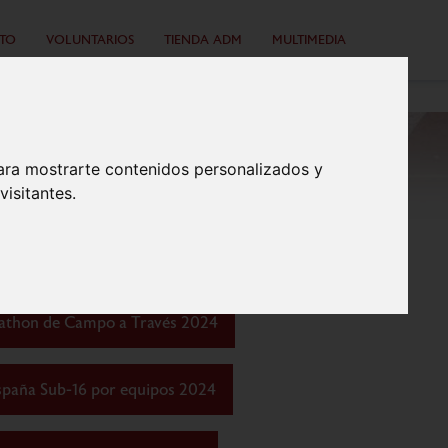
TO
VOLUNTARIOS
TIENDA ADM
MULTIMEDIA
ara mostrarte contenidos personalizados y
isitantes.
athon de Campo a Través 2024
spaña Sub-16 por equipos 2024