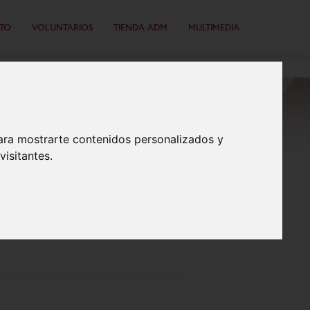
TO
VOLUNTARIOS
TIENDA ADM
MULTIMEDIA
ara mostrarte contenidos personalizados y
isitantes.
E LA AGRUPACIÓN
 DEL AÑO NUEVO