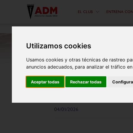
EL CLUB
ENTRENA CO
Utilizamos cookies
Usamos cookies y otras técnicas de rastreo pa
anuncios adecuados, para analizar el tráfico e
LAS COMPETICIONE
Aceptar todas
Rechazar todas
Configura
DEPORTIVA MARAT
04/01/2026