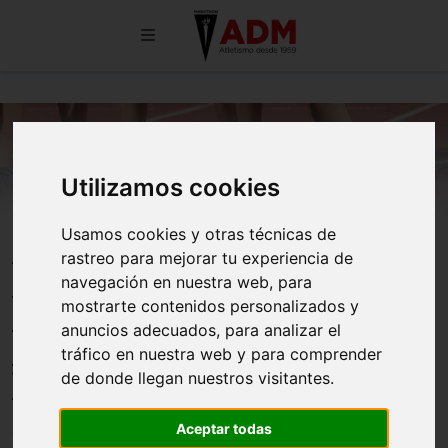
Utilizamos cookies
Usamos cookies y otras técnicas de
ISAAC CARMONA, CAMPEÓN
rastreo para mejorar tu experiencia de
DE EUROPA CON LA SELECCIÓN
navegación en nuestra web, para
mostrarte contenidos personalizados y
ESPAÑOLA EN EL 4X200 M-35
anuncios adecuados, para analizar el
DE LOS EUROPEOS SHORT
tráfico en nuestra web y para comprender
TRACK MASTER DE TORUN
de donde llegan nuestros visitantes.
Aceptar todas
03/04/2026