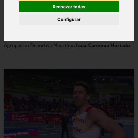
Rechazar todas
Configurar
Campeonatos de Europa de Atletismo Short Track
Los
Máster
celebrados en la localidad polaca de Torun echaron
el cierre con una medalla de oro para el atleta de la
Isaac Carmona Hurtado
Agrupación Deportiva Marathon
.