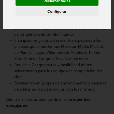
Rechazar todas
subvencionado
ayudas a competiciones
,
… Además,
licencia federativa y sus ventajas
podrás acceder a la
.
Configurar
Por ser socio de A. D. Marathon
tienes:
Descuentos en material y ofertas exclusivas del club
da las que os iremos informando.
Inscripciones gratis o descuentos especiales a las
pruebas que anunciemos: Movistar Medio Maratón
de Madrid, Legua Villanueva de Perales o Trofeo
Marathon de Campo a Través entre otros.
Ayudas a Campeonatos y posibilidad de ser
seleccionado para los equipos de competición del
club.
Descuentos en grupos de entrenamiento y escuelas
de atletismo o acceso exclusivo a los mismos.
estupendas
Ahora disfrutarás además de unas
ventajas
en: