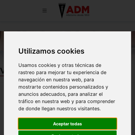
Utilizamos cookies
Usamos cookies y otras técnicas de
Ventajas de ser socio
rastreo para mejorar tu experiencia de
navegación en nuestra web, para
mostrarte contenidos personalizados y
Los Socios de A.D. Marathon podrán disfrutar
anuncios adecuados, para analizar el
beneficios
de
sólo por su condición de afiliados al club.
tráfico en nuestra web y para comprender
inscripciones a carreras GRATIS
Tendrás
,
de donde llegan nuestros visitantes.
información específica
recibirás
,
DESCUENTOS en grupos de entrenamiento
tendrás
y
Aceptar todas
material
precio
profesionales del sector,
técnico a