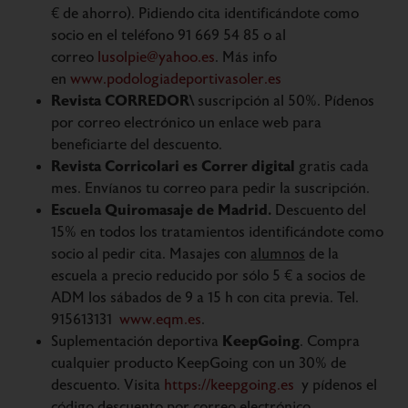
€ de ahorro). Pidiendo cita identificándote como
socio en el teléfono 91 669 54 85 o al
correo
lusolpie@yahoo.es
. Más info
en
www.podologiadeportivasoler.es
Revista CORREDOR\
suscripción al 50%. Pídenos
por correo electrónico un enlace web para
beneficiarte del descuento.
Revista Corricolari es Correr digital
gratis cada
mes. Envíanos tu correo para pedir la suscripción.
Escuela Quiromasaje de Madrid.
Descuento del
15% en todos los tratamientos identificándote como
socio al pedir cita. Masajes con
alumnos
de la
escuela a precio reducido por sólo 5 € a socios de
ADM los sábados de 9 a 15 h con cita previa. Tel.
915613131
www.eqm.es
.
KeepGoing
Suplementación deportiva
. Compra
cualquier producto KeepGoing con un 30% de
descuento. Visita
https://keepgoing.es
y pídenos el
código descuento por correo electrónico.