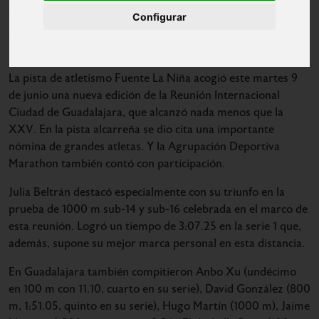
10/06/2026
Configurar
La pista de atletismo Fuente La Niña acogió este martes 9
de junio una nueva edición de la Reunión Internacional
Ciudad de Guadalajara, que alcanzó nada menos que la
XXV. En la pista alcarreña se dio cita una importante
nómina de grandes atletas. Y la Agrupación Deportiva
Marathon también contó con participación.
Julia Beltrán destacó especialmente con su triunfo en la
prueba de 1000 m sub-14 y sub-16 celebrada en el marco de
esta reunión. Logró un tiempo de 3:07.25 en la serie 1 que,
además, supone su mejor marca personal en esta distancia.
En Guadalajara también compitieron Anbo Xu (undécimo
en 100 m con 11.10, cuarto en su serie), David González (800
m, 1:51.05, quinto en su serie), Hugo Martín (1000 m), Jaime