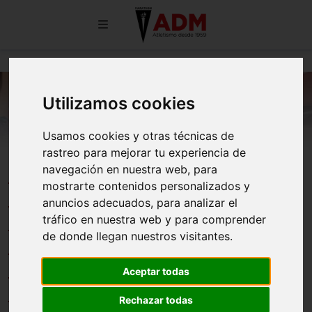
Utilizamos cookies
Usamos cookies y otras técnicas de
rastreo para mejorar tu experiencia de
MEDALLA DE ORO DE JULIA
navegación en nuestra web, para
mostrarte contenidos personalizados y
BELTRÁN EN EL 1000 M DE UNA
anuncios adecuados, para analizar el
REUNIÓN INTERNACIONAL
tráfico en nuestra web y para comprender
de donde llegan nuestros visitantes.
CIUDAD DE GUADALAJARA
CON PRESENCIA
Aceptar todas
MARATHONIANA
Rechazar todas