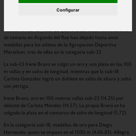
Configurar
La primera jornada de los Campeonatos de Madrid de
Atletismo sub-18 y sub-23 que se están celebrando este fin
de semana en Arganda del Rey han dejado hasta once
medallas para los atletas de la Agrupación Deportiva
Marathon, tres de ellas en la categoría sub-23.
La sub-23 Irene Bravo se colgó un oro y una plata en los 100
m vallas y en salto de longitud, mientras que la sub-18
Carlota González logró un doblete en salto de altura y salto
con pértiga.
Irene Bravo, oro en 100 metros vallas sub-23 (14.25) por
delante de Carlota Méndez (14.57). La propia Bravo se ha
colgado la plata en el concurso de salto de longitud (5.72).
En la categoría sub-18, medallas de oro para Diego
Hernando, quien se impuso en el 1500 m (4:06.83); Allegra