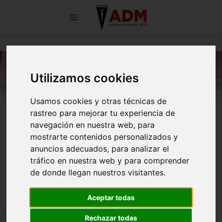
Utilizamos cookies
Usamos cookies y otras técnicas de
rastreo para mejorar tu experiencia de
ONCE MEDALLAS, SEIS DE ORO,
navegación en nuestra web, para
EN LA PRIMERA JORNADA DE
mostrarte contenidos personalizados y
anuncios adecuados, para analizar el
LOS CAMPEONATOS DE
tráfico en nuestra web y para comprender
MADRID SUB-18 Y SUB-23 DE
de donde llegan nuestros visitantes.
ARGANDA DEL REY
Aceptar todas
06/06/2026
Rechazar todas