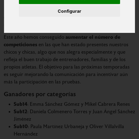
Con el cierre de la temporada 2024-25, la Agrupación
Ranking de Participación
Deportiva Marathon presenta el
Configurar
de Menores
, un termómetro del esfuerzo y la constancia
de nuestros jóvenes atletas a lo largo del curso.
aumentar el número de
Este año hemos conseguido
competiciones
en las que han estado presentes nuestros
chicos y chicas, algo que nos alegra especialmente y que
refleja el buen trabajo de entrenadores, familias y de los
propios atletas. El objetivo para las próximas temporadas
es seguir mejorando la comunicación para incentivar aún
más la participación en las pruebas.
Ganadores por categorías
Sub14
: Emma Sánchez Gómez y Mikel Cabrera Renes
Sub12
: Daniela Colmenero Torres y Juan Ángel Sánchez
Jiménez
Sub10
: Paula Martínez Urbaneja y Oliver Villalvilla
Hernández