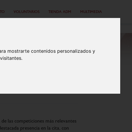
TO
VOLUNTARIOS
TIENDA ADM
MULTIMEDIA
ara mostrarte contenidos personalizados y
isitantes.
3
a de las competiciones más relevantes
estacada presencia en la cita, con