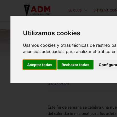
EL CLUB
ENTRENA CO
Utilizamos cookies
Usamos cookies y otras técnicas de rastreo pa
anuncios adecuados, para analizar el tráfico e
Aceptar todas
Rechazar todas
Configura
La A.D. Marathon ru
03/07/2025
Este fin de semana se celebra una nue
del calendario nacional para los atle