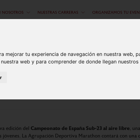
N NOSOTROS
NUESTRAS CARRERAS
ORGANIZAMOS TU EVEN
ra mejorar tu experiencia de navegación en nuestra web, p
n nuestra web y para comprender de donde llegan nuestros v
r
mbo al Campeonato de España Sub-2
Campeonato de España Sub-23 al aire libre
va edición del
, un
tas jóvenes. La Agrupación Deportiva Marathon contará con una d