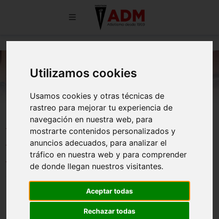
Utilizamos cookies
Usamos cookies y otras técnicas de
rastreo para mejorar tu experiencia de
Felistus Ebei, bronce en
navegación en nuestra web, para
mostrarte contenidos personalizados y
combinadas en el Campeonato de
anuncios adecuados, para analizar el
Madrid Sub-14
tráfico en nuestra web y para comprender
de donde llegan nuestros visitantes.
22/05/2025
Aceptar todas
Rechazar todas