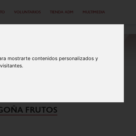
TO
VOLUNTARIOS
TIENDA ADM
MULTIMEDIA
ara mostrarte contenidos personalizados y
isitantes.
RÍGUEZ,
 CATEGORÍA;
EGOÑA FRUTOS