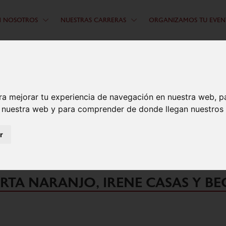
N NOSOTROS
NUESTRAS CARRERAS
ORGANIZAMOS TU EVEN
ra mejorar tu experiencia de navegación en nuestra web, p
n nuestra web y para comprender de donde llegan nuestros v
RMEN MARTÍN E ILDEFONSO ROD
r
RID DE MARCHA EN RUTA EN SUS
RTA NARANJO, IRENE CASAS Y B