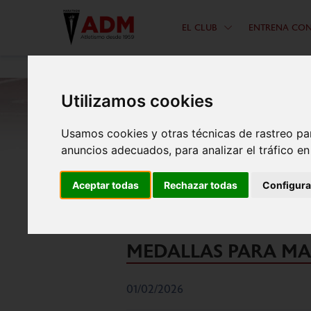
EL CLUB
ENTRENA CO
Utilizamos cookies
Usamos cookies y otras técnicas de rastreo pa
anuncios adecuados, para analizar el tráfico e
NOA LLORENTE, CA
Aceptar todas
Rechazar todas
Configura
CAMPEONES DE MAD
MEDALLAS PARA MA
01/02/2026