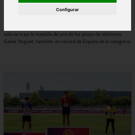
Configurar
Nicolás Ceballos conquistó el título nacional de los 110
metros vallas en los Campeonatos de España sub-18
celebrados este fin de semana en Castellón. El velocista no
sólo se trajo la medalla de oro de las pistas de atletismo
Gaetà Huguet, también un récord de España de la categoría.