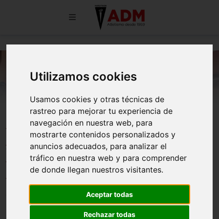
Utilizamos cookies
Usamos cookies y otras técnicas de
rastreo para mejorar tu experiencia de
NICOLÁS CEBALLOS, CAMPEÓN
navegación en nuestra web, para
DE ESPAÑA DE LOS 110 METROS
mostrarte contenidos personalizados y
anuncios adecuados, para analizar el
VALLAS CON RÉCORD
tráfico en nuestra web y para comprender
NACIONAL SUB-18
de donde llegan nuestros visitantes.
Aceptar todas
05/07/2026
Rechazar todas