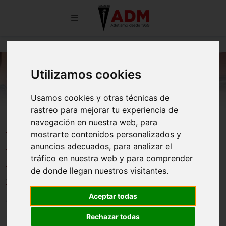
Utilizamos cookies
Usamos cookies y otras técnicas de
rastreo para mejorar tu experiencia de
LOS AUTONÓMICOS SUB-20
navegación en nuestra web, para
mostrarte contenidos personalizados y
CONCLUYEN CON SIETE
anuncios adecuados, para analizar el
NUEVAS MEDALLAS PARA
tráfico en nuestra web y para comprender
de donde llegan nuestros visitantes.
ATLETAS DEL CLUB
Aceptar todas
04/07/2026
Rechazar todas