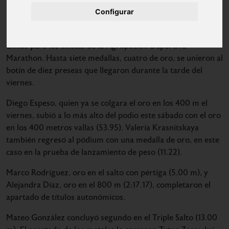
Configurar
La matinal del sábado, segunda y última jornada de los
Campeonatos de Madrid sub-20, se desarrolló con nuevos
éxitos para los atletas de la Agrupación Deportiva
Marathon. Hasta siete medallas, cuatro de oro, se unieron al
botín de diez preseas que llegaron durante la tarde del
viernes.
Diego Espeso, quien ya se colgara el oro en los 400 m el
viernes, subió a lo más alto del podio este sábado con el oro
en los 400 metros vallas (53.95). Valeria Krasnitskaya
también regresó al pódium con una medalla de oro, en este
caso en la prueba de lanzamiento de peso (11.22).
Marco Rodríguez, oro en el salto con pértiga (5.00 m), y
Alejandra Díaz, oro en el 800 m (2:17.17), completaron el
apartado de títulos autonómicos.
Mateo González concluyó segundo en el Triple Salto (13.00