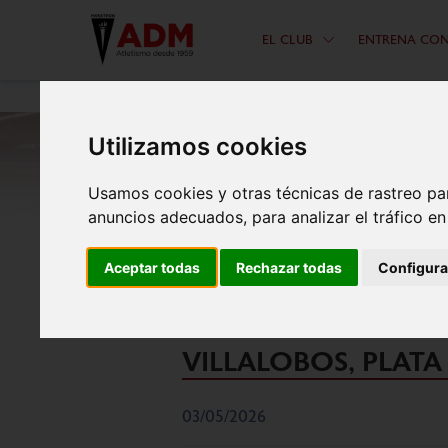
EL CLUB
ENTRENA CO
Utilizamos cookies
Usamos cookies y otras técnicas de rastreo pa
anuncios adecuados, para analizar el tráfico e
JOSÉ ANTONIO BEL
Aceptar todas
Rechazar todas
Configura
CARRERA DE MONTA
VILLALOBOS, PLATA
03/05/2026