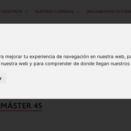
N NOSOTROS
NUESTRAS CARRERAS
ORGANIZAMOS TU EVEN
ra mejorar tu experiencia de navegación en nuestra web, p
n nuestra web y para comprender de donde llegan nuestros v
LIDO Y SOFÍA RUBIO, CAMPEONES
r
ÑA CLASSIC MÁSTER 40 Y SUB-20
 MÁSTER 45