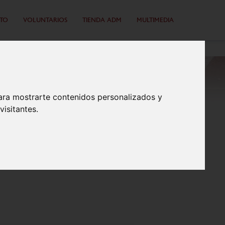
TO
VOLUNTARIOS
TIENDA ADM
MULTIMEDIA
ara mostrarte contenidos personalizados y
isitantes.
 DE ESPAÑA DE
; PABLO