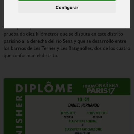
Configurar
Fin de semana con dimensión europea para la Agrupación
Daniel Hernando
Deportiva Marathon de la mano de
. El
10 KM París 17
atleta participó en la última edición de los
,
prueba de diez kilómetros que se disputa en este distrito
parisino a la derecha del río Sena y que se desarrolló entre
los barrios de Les Ternes y Les Batignolles, dos de los cuatro
que conforman el distrito.