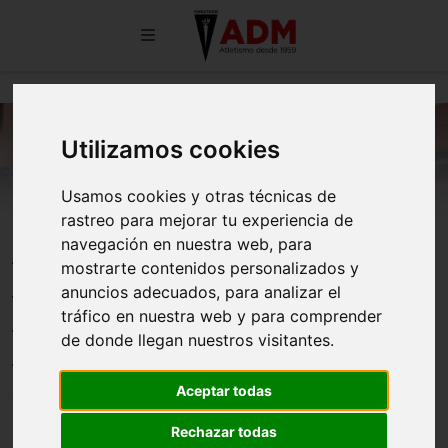
Utilizamos cookies
Usamos cookies y otras técnicas de
rastreo para mejorar tu experiencia de
DANIEL HERNANDO DESTACA
navegación en nuestra web, para
mostrarte contenidos personalizados y
EN LOS 10 KM PARÍS 17: QUINTA
anuncios adecuados, para analizar el
POSICIÓN ABSOLUTA EN LES
tráfico en nuestra web y para comprender
de donde llegan nuestros visitantes.
BATIGNOLLES
Aceptar todas
01/12/2025
Rechazar todas