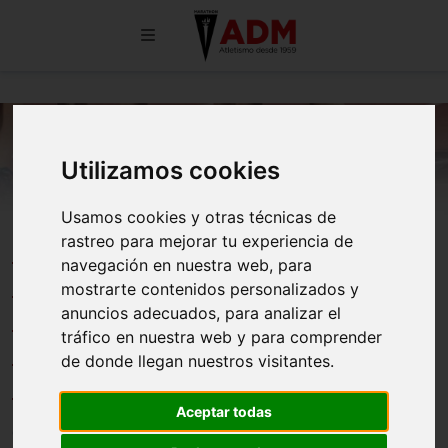
Utilizamos cookies
Usamos cookies y otras técnicas de
IRENE CASAS Y LAURA DE
rastreo para mejorar tu experiencia de
navegación en nuestra web, para
LUQUE, VICTORIA Y PODIO EN
mostrarte contenidos personalizados y
SUS CATEGORÍAS EN EL V GRAN
anuncios adecuados, para analizar el
tráfico en nuestra web y para comprender
PREMIO INTERNACIONAL
de donde llegan nuestros visitantes.
MADRID MARCHA
Aceptar todas
01/06/2026