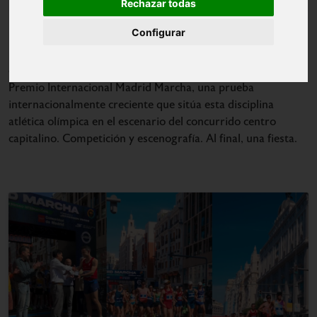
Rechazar todas
Configurar
La Gran Vía como marco incomparable. La céntrica e icónica
calle madrileña fue el escenario de la quinta edición del Gran
Premio Internacional Madrid Marcha, una prueba
internacionalmente creciente que sitúa esta disciplina
atlética olímpica en el escenario del concurrido centro
capitalino. Competición y escenografía. Al final, una fiesta.