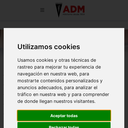
Utilizamos cookies
Usamos cookies y otras técnicas de
rastreo para mejorar tu experiencia de
MARGARITA LANDA Y JUAN
navegación en nuestra web, para
FRANCISCO FREIRE,
mostrarte contenidos personalizados y
anuncios adecuados, para analizar el
MEDALLISTAS EN EL
tráfico en nuestra web y para comprender
CAMPEONATO DE MADRID DE
de donde llegan nuestros visitantes.
MEDIA MARATÓN MÁSTER
Aceptar todas
27/05/2026
Rechazar todas