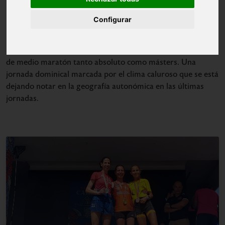
Configurar
Medio Maratón de Carabanchel
El emergente
celebrado el
pasado domingo puso en juego los campeonatos madrileños
de medio maratón tanto absoluto como másters. Una
jornada dominical marcada por el clima caluroso que se está
dejando notar en la geografía autonómica en las últimas
jornadas.