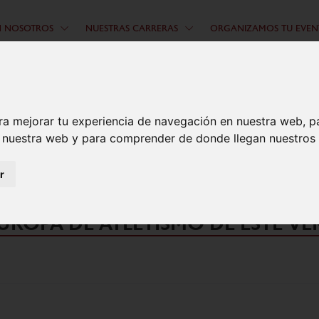
N NOSOTROS
NUESTRAS CARRERAS
ORGANIZAMOS TU EVEN
ra mejorar tu experiencia de navegación en nuestra web, p
n nuestra web y para comprender de donde llegan nuestros v
r
RRERA, CONVOCADO PARA LA MA
ROPA DE ATLETISMO DE ESTE V