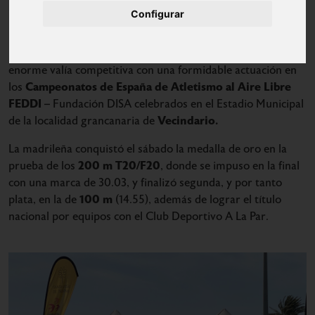
Configurar
Patricia Peruccon
La atleta
volvió a dejar constancia de su
enorme valía competitiva con una formidable actuación en
Campeonatos de España de Atletismo al Aire Libre
los
FEDDI
– Fundación DISA celebrados en el Estadio Municipal
Vecindario.
de la localidad grancanaria de
La madrileña conquistó el sábado la medalla de oro en la
200 m T20/F20
prueba de los
, donde se impuso en la final
con una marca de 30.03, y finalizó segunda, y por tanto
100 m
plata, en la de
(14.55), además de lograr el título
nacional por equipos con el Club Deportivo A La Par.