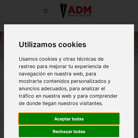
Utilizamos cookies
Usamos cookies y otras técnicas de
rastreo para mejorar tu experiencia de
navegación en nuestra web, para
GRANDES RESULTADOS DE
mostrarte contenidos personalizados y
PATRICIA PERRUCON EN LOS
anuncios adecuados, para analizar el
CAMPEONATOS DE ESPAÑA DE
tráfico en nuestra web y para comprender
de donde llegan nuestros visitantes.
ATLETISMO AL AIRE LIBRE FEDDI
DE VECINDARIO
Aceptar todas
Rechazar todas
26/05/2026