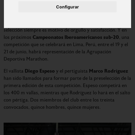
Configurar
Un llamado para competir internacionalmente con la
selección siempre es motivo de orgullo y satisfacción. Y en
Campeonatos Iberoamericanos sub-20
los próximos
, una
competición que se celebrará en Lima, Perú, entre el 19 y el
21 de junio, habrá representación de la Agrupación
Deportiva Marathon.
Diego Espeso
Marco Rodríguez
El vallista
y el pertiguista
han sido llamados para formar parte de la preselección de la
primera edición de esta competición. Espeso competirá en
los 400 m vallas, mientras que Rodríguez lo hará en el salto
con pértiga. Dos miembros del club entre los treinta
convocados, quince hombres, quince mujeres.