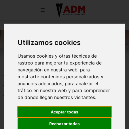
Utilizamos cookies
Usamos cookies y otras técnicas de
rastreo para mejorar tu experiencia de
DIEGO ESPESO Y MARCO
navegación en nuestra web, para
mostrarte contenidos personalizados y
RODRÍGUEZ CONVOCADOS
anuncios adecuados, para analizar el
POR LA RFEA PARA COMPETIR
tráfico en nuestra web y para comprender
de donde llegan nuestros visitantes.
EN EL IBEROAMERICADO SUB-
20 DE LIMA
Aceptar todas
Rechazar todas
26/05/2026