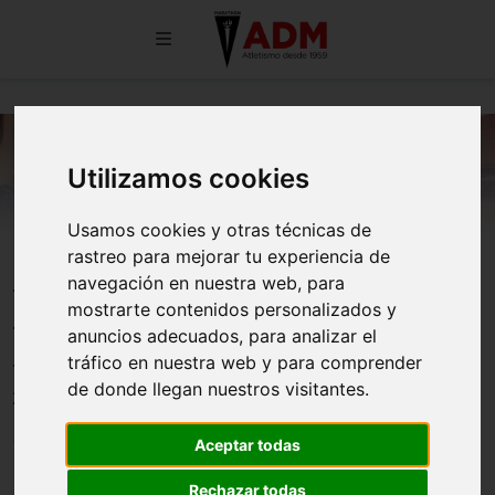
Utilizamos cookies
Usamos cookies y otras técnicas de
rastreo para mejorar tu experiencia de
CASTELLÓN PONE EN JUEGO
navegación en nuestra web, para
LOS TITULOS NACIONALES SUB-
mostrarte contenidos personalizados y
anuncios adecuados, para analizar el
18 AL AIRE LIBRE CON 23
tráfico en nuestra web y para comprender
ATLETAS ADM EN LIZA
de donde llegan nuestros visitantes.
03/07/2026
Aceptar todas
Rechazar todas