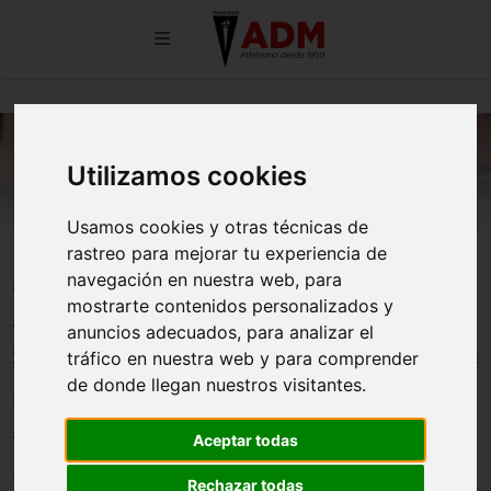
Utilizamos cookies
Usamos cookies y otras técnicas de
rastreo para mejorar tu experiencia de
PATRICIA PERUCCON BRILLA EN
navegación en nuestra web, para
LOS CAMPEONATOS DE ESPAÑA
mostrarte contenidos personalizados y
anuncios adecuados, para analizar el
ABSOLUTOS DE ATLETISMO POR
tráfico en nuestra web y para comprender
CLUBES PARA PERSONAS CON
de donde llegan nuestros visitantes.
DISCAPACIDAD
Aceptar todas
01/07/2026
Rechazar todas