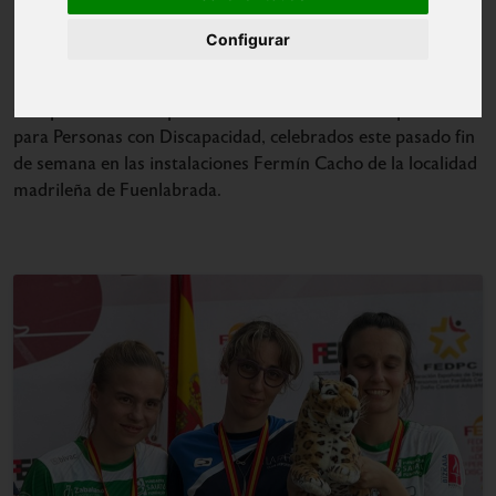
Configurar
Doble medalla de oro para Patricia Peruccon en los
Campeonatos de España Absolutos de Atletismo por Clubes
para Personas con Discapacidad, celebrados este pasado fin
de semana en las instalaciones Fermín Cacho de la localidad
madrileña de Fuenlabrada.