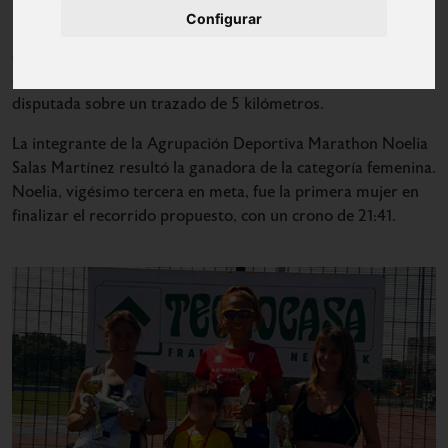
La primera edición es una apertura hacia el futuro y un
Configurar
rincón en la historia. El Barrio Getafe Norte de la localidad
del sur madrileño organizó este domingo la primera edición
de su carrera popular con motivo de sus fiestas, una prueba
disputada sobre un trazado de 5 kilómetros.
La integrante de la Agrupación Deportiva Marathon Noelia
Salas Martínez resultó la ganadora de la categoría femenina.
Noelia, vigésimo tercera en meta, fue la primera mujer en
finalizar el recorrido propuesto, con un crono de 21:41.